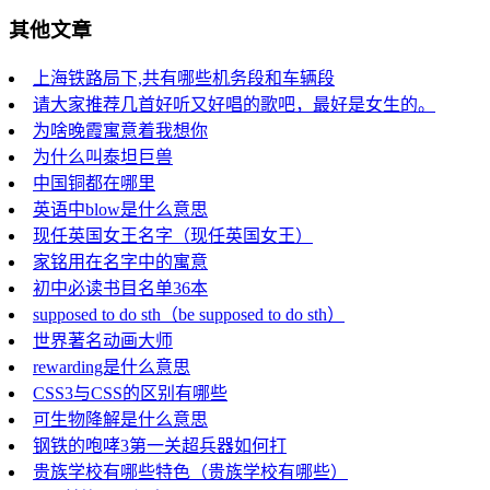
其他文章
上海铁路局下,共有哪些机务段和车辆段
请大家推荐几首好听又好唱的歌吧，最好是女生的。
为啥晚霞寓意着我想你
为什么叫泰坦巨兽
中国铜都在哪里
英语中blow是什么意思
现任英国女王名字（现任英国女王）
家铭用在名字中的寓意
初中必读书目名单36本
supposed to do sth（be supposed to do sth）
世界著名动画大师
rewarding是什么意思
CSS3与CSS的区别有哪些
可生物降解是什么意思
钢铁的咆哮3第一关超兵器如何打
贵族学校有哪些特色（贵族学校有哪些）