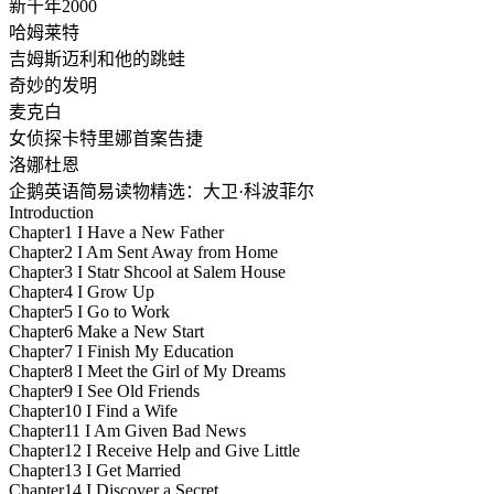
新千年2000
哈姆莱特
吉姆斯迈利和他的跳蛙
奇妙的发明
麦克白
女侦探卡特里娜首案告捷
洛娜杜恩
企鹅英语简易读物精选：大卫·科波菲尔
Introduction
Chapter1 I Have a New Father
Chapter2 I Am Sent Away from Home
Chapter3 I Statr Shcool at Salem House
Chapter4 I Grow Up
Chapter5 I Go to Work
Chapter6 Make a New Start
Chapter7 I Finish My Education
Chapter8 I Meet the Girl of My Dreams
Chapter9 I See Old Friends
Chapter10 I Find a Wife
Chapter11 I Am Given Bad News
Chapter12 I Receive Help and Give Little
Chapter13 I Get Married
Chapter14 I Discover a Secret