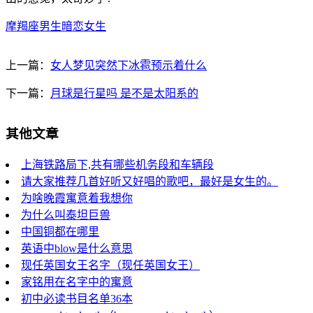
摩羯座男生暗恋女生
上一篇：
女人梦见突然下冰雹预示着什么
下一篇：
月球是行星吗 是不是太阳系的
其他文章
上海铁路局下,共有哪些机务段和车辆段
请大家推荐几首好听又好唱的歌吧，最好是女生的。
为啥晚霞寓意着我想你
为什么叫泰坦巨兽
中国铜都在哪里
英语中blow是什么意思
现任英国女王名字（现任英国女王）
家铭用在名字中的寓意
初中必读书目名单36本