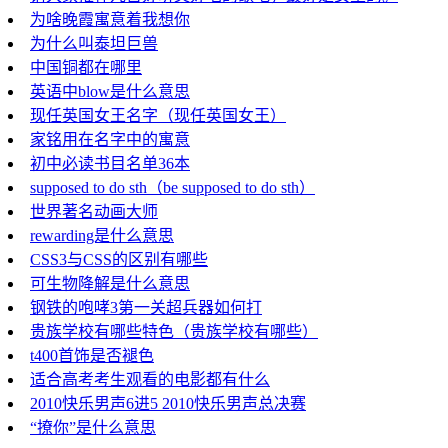
为啥晚霞寓意着我想你
为什么叫泰坦巨兽
中国铜都在哪里
英语中blow是什么意思
现任英国女王名字（现任英国女王）
家铭用在名字中的寓意
初中必读书目名单36本
supposed to do sth（be supposed to do sth）
世界著名动画大师
rewarding是什么意思
CSS3与CSS的区别有哪些
可生物降解是什么意思
钢铁的咆哮3第一关超兵器如何打
贵族学校有哪些特色（贵族学校有哪些）
t400首饰是否褪色
适合高考考生观看的电影都有什么
2010快乐男声6进5 2010快乐男声总决赛
“撩你”是什么意思