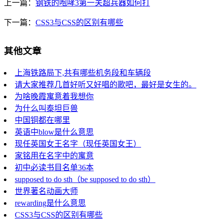
上一篇：
钢铁的咆哮3第一关超兵器如何打
下一篇：
CSS3与CSS的区别有哪些
其他文章
上海铁路局下,共有哪些机务段和车辆段
请大家推荐几首好听又好唱的歌吧，最好是女生的。
为啥晚霞寓意着我想你
为什么叫泰坦巨兽
中国铜都在哪里
英语中blow是什么意思
现任英国女王名字（现任英国女王）
家铭用在名字中的寓意
初中必读书目名单36本
supposed to do sth（be supposed to do sth）
世界著名动画大师
rewarding是什么意思
CSS3与CSS的区别有哪些