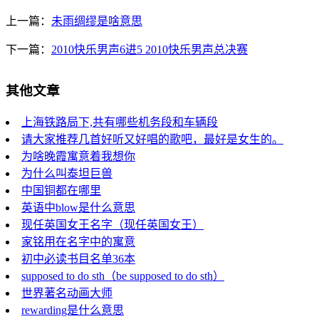
上一篇：
未雨绸缪是啥意思
下一篇：
2010快乐男声6进5 2010快乐男声总决赛
其他文章
上海铁路局下,共有哪些机务段和车辆段
请大家推荐几首好听又好唱的歌吧，最好是女生的。
为啥晚霞寓意着我想你
为什么叫泰坦巨兽
中国铜都在哪里
英语中blow是什么意思
现任英国女王名字（现任英国女王）
家铭用在名字中的寓意
初中必读书目名单36本
supposed to do sth（be supposed to do sth）
世界著名动画大师
rewarding是什么意思