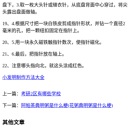
盘下，3.取一枚大头针或缝衣针，从底盘背面中心穿过，将尖
头露出盘面做轴。
19、4.根据尺寸把一块白铁皮剪成指针形状，并钻一个直径2
毫米的孔，把一颗纽扣固定在指针上。
20、5.用一块永久磁铁触指针数次，使指针磁化。
21、6.最后，把指针放在轴上。
22、注意哪头指向北，就这头涂成红色。
小发明制作方法大全
上一篇：
考研2区有哪些学校
下一篇：
阿帕茶典明粥是什么梗(花粥典明粥是什么梗)
其他文章