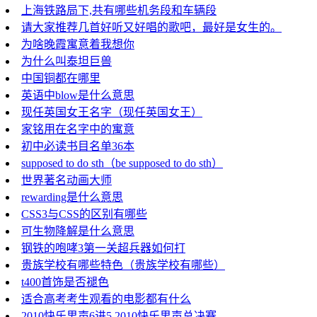
上海铁路局下,共有哪些机务段和车辆段
请大家推荐几首好听又好唱的歌吧，最好是女生的。
为啥晚霞寓意着我想你
为什么叫泰坦巨兽
中国铜都在哪里
英语中blow是什么意思
现任英国女王名字（现任英国女王）
家铭用在名字中的寓意
初中必读书目名单36本
supposed to do sth（be supposed to do sth）
世界著名动画大师
rewarding是什么意思
CSS3与CSS的区别有哪些
可生物降解是什么意思
钢铁的咆哮3第一关超兵器如何打
贵族学校有哪些特色（贵族学校有哪些）
t400首饰是否褪色
适合高考考生观看的电影都有什么
2010快乐男声6进5 2010快乐男声总决赛