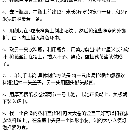
3、在绿色底套上截取2厘米宽的绿色环，仍套在瓶身上。
4、去掉瓶颈，在瓶上剪出13厘米长8厘宽的宽带一条，和3厘
米宽的窄带若干条。
5、用刻刀在3厘米窄条上刻出花纹 ，然后将这些窄条向外翻
折，由下向上插入绿色环中。
6、取另一只饮料瓶，利用瓶身，用剪刀剪出6片17厘米长的蒴
叶. 将花篮钉在墙上，插入叶子、鲜花，壁挂式花篮就做成
了。
7、2.自制手电筒 具体制作方法是:将一只废易拉罐(如露露饮
料罐)起掉一头盖子，另一头用圆头榔头敲凹。
8、用厚瓦楞纸板卷起两节一号电池，电池正极朝上、负极朝
下装入罐中。
9、找一个合适的塑料盖(如神奇大大卷的盒盖正好可以扣在露
露饮料罐上)，在盒盖中央挖一个圆形小洞，洞的大小以使灯
泡插紧为宜。