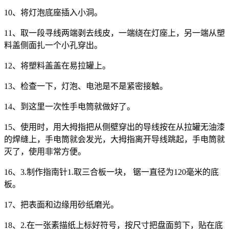
10、将灯泡底座插入小洞。
11、取一段寻线两端剥去线皮，一端绕在灯座上，另一端从塑
料盖侧面扎一个小孔穿出。
12、将塑料盖盖在易拉罐上。
13、检查一下，灯泡、电池是不是紧密接触。
14、到这里一次性手电筒就做好了。
15、使用时，用大拇指把从侧壁穿出的导线按在从拉罐无油漆
的焊缝上，手电筒就会发光，大拇指离开导线跳起，手电筒就
灭了，使用非常方便。
16、3.制作指南针1.取三合板一块， 锯一直径为120毫米的底
板。
17、把表面和边缘用砂纸磨光。
18、2.在一张素描纸上标好符号，按尺寸把盘面剪下，贴在底