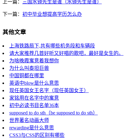
上一篇：
三国水镜先生是谁（水镜先生是谁）
下一篇：
初中毕业想提高学历怎么办
其他文章
上海铁路局下,共有哪些机务段和车辆段
请大家推荐几首好听又好唱的歌吧，最好是女生的。
为啥晚霞寓意着我想你
为什么叫泰坦巨兽
中国铜都在哪里
英语中blow是什么意思
现任英国女王名字（现任英国女王）
家铭用在名字中的寓意
初中必读书目名单36本
supposed to do sth（be supposed to do sth）
世界著名动画大师
rewarding是什么意思
CSS3与CSS的区别有哪些