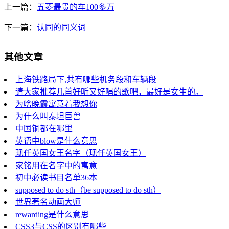
上一篇：
五菱最贵的车100多万
下一篇：
认同的同义词
其他文章
上海铁路局下,共有哪些机务段和车辆段
请大家推荐几首好听又好唱的歌吧，最好是女生的。
为啥晚霞寓意着我想你
为什么叫泰坦巨兽
中国铜都在哪里
英语中blow是什么意思
现任英国女王名字（现任英国女王）
家铭用在名字中的寓意
初中必读书目名单36本
supposed to do sth（be supposed to do sth）
世界著名动画大师
rewarding是什么意思
CSS3与CSS的区别有哪些