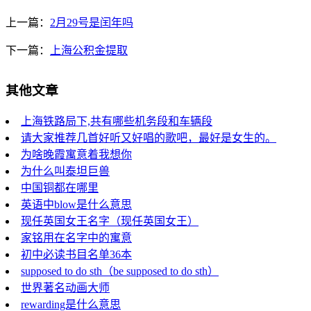
上一篇：
2月29号是闰年吗
下一篇：
上海公积金提取
其他文章
上海铁路局下,共有哪些机务段和车辆段
请大家推荐几首好听又好唱的歌吧，最好是女生的。
为啥晚霞寓意着我想你
为什么叫泰坦巨兽
中国铜都在哪里
英语中blow是什么意思
现任英国女王名字（现任英国女王）
家铭用在名字中的寓意
初中必读书目名单36本
supposed to do sth（be supposed to do sth）
世界著名动画大师
rewarding是什么意思