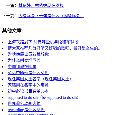
上一篇：
林依婷，林依婷现在图片
下一篇：
因缘际会下一句是什么（因缘际会）
其他文章
上海铁路局下,共有哪些机务段和车辆段
请大家推荐几首好听又好唱的歌吧，最好是女生的。
为啥晚霞寓意着我想你
为什么叫泰坦巨兽
中国铜都在哪里
英语中blow是什么意思
现任英国女王名字（现任英国女王）
家铭用在名字中的寓意
初中必读书目名单36本
supposed to do sth（be supposed to do sth）
世界著名动画大师
rewarding是什么意思