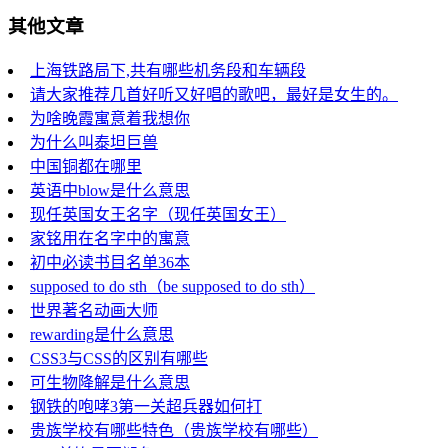
其他文章
上海铁路局下,共有哪些机务段和车辆段
请大家推荐几首好听又好唱的歌吧，最好是女生的。
为啥晚霞寓意着我想你
为什么叫泰坦巨兽
中国铜都在哪里
英语中blow是什么意思
现任英国女王名字（现任英国女王）
家铭用在名字中的寓意
初中必读书目名单36本
supposed to do sth（be supposed to do sth）
世界著名动画大师
rewarding是什么意思
CSS3与CSS的区别有哪些
可生物降解是什么意思
钢铁的咆哮3第一关超兵器如何打
贵族学校有哪些特色（贵族学校有哪些）