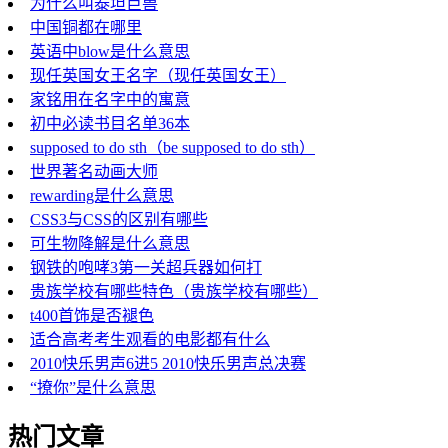
为什么叫泰坦巨兽
中国铜都在哪里
英语中blow是什么意思
现任英国女王名字（现任英国女王）
家铭用在名字中的寓意
初中必读书目名单36本
supposed to do sth（be supposed to do sth）
世界著名动画大师
rewarding是什么意思
CSS3与CSS的区别有哪些
可生物降解是什么意思
钢铁的咆哮3第一关超兵器如何打
贵族学校有哪些特色（贵族学校有哪些）
t400首饰是否褪色
适合高考考生观看的电影都有什么
2010快乐男声6进5 2010快乐男声总决赛
“撩你”是什么意思
热门文章