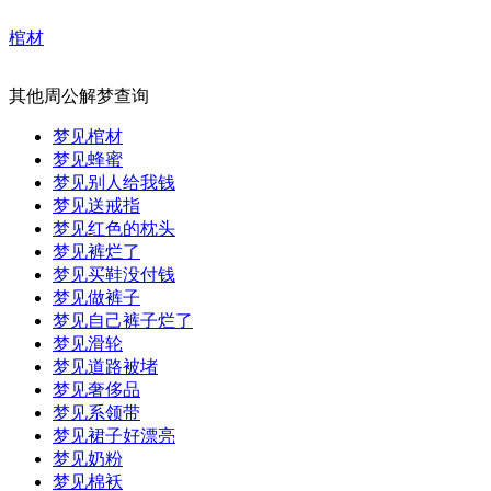
棺材
其他周公解梦查询
梦见棺材
梦见蜂蜜
梦见别人给我钱
梦见送戒指
梦见红色的枕头
梦见裤烂了
梦见买鞋没付钱
梦见做裤子
梦见自己裤子烂了
梦见滑轮
梦见道路被堵
梦见奢侈品
梦见系领带
梦见裙子好漂亮
梦见奶粉
梦见棉袄