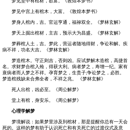
梦见堂中有棺材，欲富。《敦煌本梦书》
梦见中宫上有棺木，大富。《敦煌本梦书》
梦身人棺内，吉。官运亨通，福禄双全。《梦林玄解》
梦天上掘出棺材，主吉，预示大为昌盛。《梦林玄解》
梦葬棺人土，吉。梦此，营运者随地得财，争讼和解。疾
病不祥，功名大吉。《梦林玄解》
梦造棺木。守正则吉，否则凶。应试梦解木造棺，高捷首
名。求财梦合棺入殓，得获大利。病者梦之，寿增一纪。家有
衰病者而人梦之不祥。孕育梦之，生贵子;争讼梦之，必胜。
梦造棺残缺未合弗全者，不祥之兆。 《梦林玄解》
死人出棺，凶必至。《周公解梦》
堂上有棺，身安乐。《周公解梦》
心理学解梦
梦境解说：如果梦里涉及到棺材，那是提醒你总有一天会
死的。这样的梦有助于认识死亡和有关死亡的过渡仪式及意