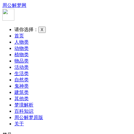
周公解梦网
请你选择：
X
首页
人物类
动物类
植物类
物品类
活动类
生活类
自然类
鬼神类
建筑类
其他类
梦境解析
百科知识
周公解梦原版
关于