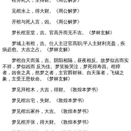
棺旁死人，主得财。《周公解梦》
见棺水上，得大财。《周公解梦》
开棺与死人言，凶。《周公解梦》
梦长棺至堂，吉。官高升而无不吉。《梦林玄解》
梦城上有棺，吉。仕人主迁官髙职;平人主财利充盈，疾
病必愈。大吉之占。《梦林玄解》
梦棺自天而落，吉。阴阳相隔，昼夜相反。故梦似吉而实
不祥，梦似凶而 反为佳。梦笑验哭泣，梦死得寿昌。棺椁
者，凶丧之具，然梦之者，主官爵财禄。自天落者，飞锡之
象，主受王恩钦命。《梦林玄解》
梦见拜棺木，大吉，得财。《敦煌本梦书》
梦见棺出宅，失财。《敦煌本梦书》
梦见棺出冢外，大吉。《敦煌本梦书》
梦见棺开张，得大财。《敦煌本梦书》