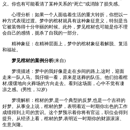
义。你也有可能看清了某种关系的“死亡”或消除了损失感。
心理分析：如果一个人面临着生活的重大转折，你想以一
种方式表现过渡。梦中的棺材就具有这种象征意义，特别是当
它被装饰得十分华丽的时候。此外，梦见棺材也可能是你不理
会自己的感情，扼杀了自我的一部分。
精神象征：在精神层面上，梦中的棺材象征着解脱、复活
和福祉。
梦见棺材的案例分析
(来自)
梦境描述：梦中的我好像是走在乡间的路上,这时，迎面
走来一队人马。我仔细一看，原来是送葬的队伍。他们抬着棺
材,缓缓地向火葬场的方向走去。看到这场面，心中不觉有凄
凉之感。(男性，32岁)
梦境解析：棺材的梦,是一个典型的反梦,也是一个吉祥的
好梦。从事业上说，棺材的梦，表明着近一时期你出色的工作
成绩得到上司的赏识。这个梦预示着你将有官运，职位会得到
提升。从经济上看，棺材的梦,表明近一时期你的财源滚滚、
生意兴隆。