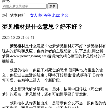
梦见
热门梦境解析：
女人
蛇
爷爷
老虎
老公
梦见棺材是什么意思？好不好？
2025-10-20 21:02:41
梦见棺材
是什么意思？做梦梦见棺材好不好？梦见棺材有
现实的影响和反应，也有梦者的主观想象，以下是由(周公解
梦网-www.jiemengwang.net)编辑为您精心整理的梦见棺材的详
细解说。
梦里的棺材，象征了对死亡的恐惧;但同时也有重生的含
义，象征过去生活的结束，即将开始新生活;或摒弃了旧有地
坏习惯、在精神上进入一个新阶段。
以上是现代解梦学观点，另外，按照中国传统《周公解
梦》的观点，梦见棺材，还有可能预示要升官发财。
梦到棺材从你家抬出来，是暗示你交友不当，跟你借的钱