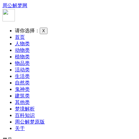
周公解梦网
请你选择：
X
首页
人物类
动物类
植物类
物品类
活动类
生活类
自然类
鬼神类
建筑类
其他类
梦境解析
百科知识
周公解梦原版
关于