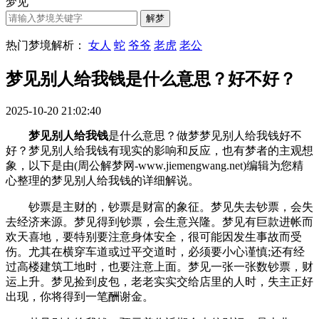
梦见
热门梦境解析：
女人
蛇
爷爷
老虎
老公
梦见别人给我钱是什么意思？好不好？
2025-10-20 21:02:40
梦见别人给我钱
是什么意思？做梦梦见别人给我钱好不
好？梦见别人给我钱有现实的影响和反应，也有梦者的主观想
象，以下是由(周公解梦网-www.jiemengwang.net)编辑为您精
心整理的梦见别人给我钱的详细解说。
钞票是主财的，钞票是财富的象征。梦见失去钞票，会失
去经济来源。梦见得到钞票，会生意兴隆。梦见有巨款进帐而
欢天喜地，要特别要注意身体安全，很可能因发生事故而受
伤。尤其在横穿车道或过平交道时，必须要小心谨慎;还有经
过高楼建筑工地时，也要注意上面。梦见一张一张数钞票，财
运上升。梦见捡到皮包，老老实实交给店里的人时，失主正好
出现，你将得到一笔酬谢金。