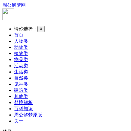
周公解梦网
请你选择：
X
首页
人物类
动物类
植物类
物品类
活动类
生活类
自然类
鬼神类
建筑类
其他类
梦境解析
百科知识
周公解梦原版
关于