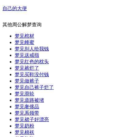
自己的大便
其他周公解梦查询
梦见棺材
梦见蜂蜜
梦见别人给我钱
梦见送戒指
梦见红色的枕头
梦见裤烂了
梦见买鞋没付钱
梦见做裤子
梦见自己裤子烂了
梦见滑轮
梦见道路被堵
梦见奢侈品
梦见系领带
梦见裙子好漂亮
梦见奶粉
梦见棉袄