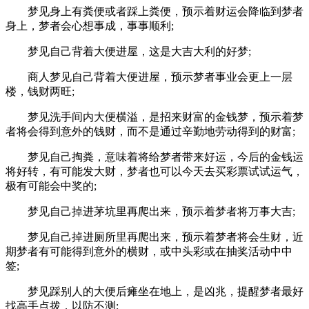
梦见身上有粪便或者踩上粪便，预示着财运会降临到梦者
身上，梦者会心想事成，事事顺利;
梦见自己背着大便进屋，这是大吉大利的好梦;
商人梦见自己背着大便进屋，预示梦者事业会更上一层
楼，钱财两旺;
梦见洗手间内大便横溢，是招来财富的金钱梦，预示着梦
者将会得到意外的钱财，而不是通过辛勤地劳动得到的财富;
梦见自己掏粪，意味着将给梦者带来好运，今后的金钱运
将好转，有可能发大财，梦者也可以今天去买彩票试试运气，
极有可能会中奖的;
梦见自己掉进茅坑里再爬出来，预示着梦者将万事大吉;
梦见自己掉进厕所里再爬出来，预示着梦者将会生财，近
期梦者有可能得到意外的横财，或中头彩或在抽奖活动中中
签;
梦见踩别人的大便后瘫坐在地上，是凶兆，提醒梦者最好
找高手点拨，以防不测;