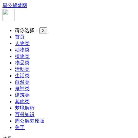
周公解梦网
请你选择：
X
首页
人物类
动物类
植物类
物品类
活动类
生活类
自然类
鬼神类
建筑类
其他类
梦境解析
百科知识
周公解梦原版
关于