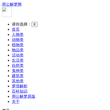
周公解梦网
请你选择：
X
首页
人物类
动物类
植物类
物品类
活动类
生活类
自然类
鬼神类
建筑类
其他类
梦境解析
百科知识
周公解梦原版
关于