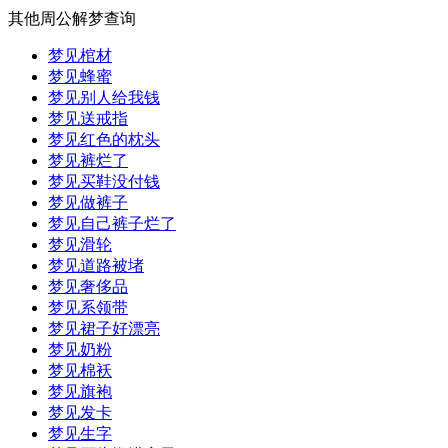
其他周公解梦查询
梦见棺材
梦见蜂蜜
梦见别人给我钱
梦见送戒指
梦见红色的枕头
梦见裤烂了
梦见买鞋没付钱
梦见做裤子
梦见自己裤子烂了
梦见滑轮
梦见道路被堵
梦见奢侈品
梦见系领带
梦见裙子好漂亮
梦见奶粉
梦见棉袄
梦见旗袍
梦见发卡
梦见生字