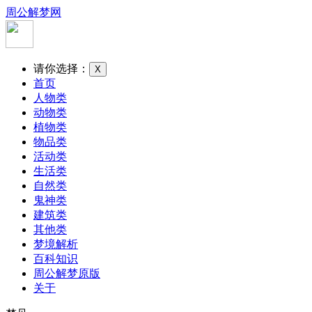
周公解梦网
请你选择：
X
首页
人物类
动物类
植物类
物品类
活动类
生活类
自然类
鬼神类
建筑类
其他类
梦境解析
百科知识
周公解梦原版
关于