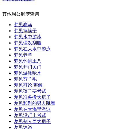
其他周公解梦查询
梦见赛马
梦见摔筷子
梦见水中游泳
梦见理发刮脸
梦见在大水中游泳
梦见养羊
梦见钓到王八
梦见开门关门
梦见游泳呛水
梦见剪羊毛
梦见辩论 辩解
梦见孩子要考试
梦见准备搬大房子
梦见和别的男人跳舞
梦见在大海里游泳
梦见没赶上考试
梦见别人盖大房子
梦见沐浴