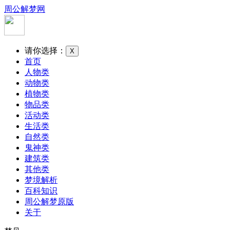
周公解梦网
请你选择：
X
首页
人物类
动物类
植物类
物品类
活动类
生活类
自然类
鬼神类
建筑类
其他类
梦境解析
百科知识
周公解梦原版
关于