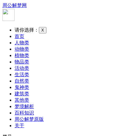
周公解梦网
请你选择：
X
首页
人物类
动物类
植物类
物品类
活动类
生活类
自然类
鬼神类
建筑类
其他类
梦境解析
百科知识
周公解梦原版
关于