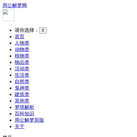
周公解梦网
请你选择：
X
首页
人物类
动物类
植物类
物品类
活动类
生活类
自然类
鬼神类
建筑类
其他类
梦境解析
百科知识
周公解梦原版
关于