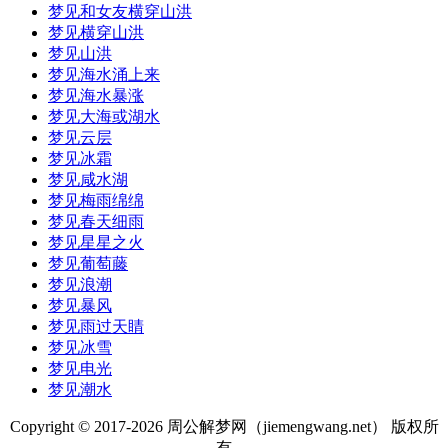
梦见和女友横穿山洪
梦见横穿山洪
梦见山洪
梦见海水涌上来
梦见海水暴涨
梦见大海或湖水
梦见云层
梦见冰霜
梦见咸水湖
梦见梅雨绵绵
梦见春天细雨
梦见星星之火
梦见葡萄藤
梦见浪潮
梦见暴风
梦见雨过天睛
梦见冰雪
梦见电光
梦见潮水
Copyright © 2017-
2026 周公解梦网（jiemengwang.net） 版权所
有