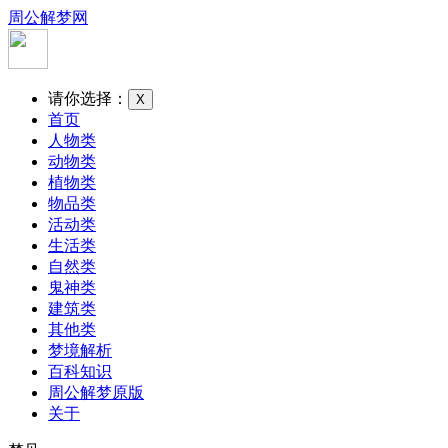
周公解梦网
请你选择：
X
首页
人物类
动物类
植物类
物品类
活动类
生活类
自然类
鬼神类
建筑类
其他类
梦境解析
百科知识
周公解梦原版
关于