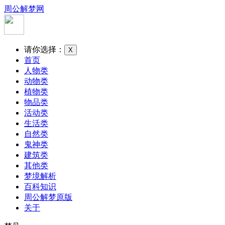
周公解梦网
请你选择：
X
首页
人物类
动物类
植物类
物品类
活动类
生活类
自然类
鬼神类
建筑类
其他类
梦境解析
百科知识
周公解梦原版
关于