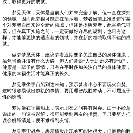
次，取得更好的成就。
梦见天体，天体是当前人们并未完全了解、但一直在探究
的领域，因而此梦很可能是在预示着，梦者当前正准备进军某
个对梦者自己来说全新的领域，但还是提醒梦者，此举勇气可
嘉，但在真正实施之前，一定要做好详尽的规划，也只有这
样，才能够更快的适应新的领域，并在新的领域取得不错的成
就。
做梦梦见天体，建议梦者近期要多关注自己的身体健康，
虽然当前并没有什么大碍，但人们常说“人无远虑必有近忧”，
健康是一辈子的事情，只有在平时多加关注自己的身体健康，
健康的幸福生活才能真正的长久。
梦见乘坐宇宙船到达未知，预示梦者小心不要玩火自焚。
这时很容易做出越轨的事情。要用理智战胜冲动，不可屈服于
性的诱惑。
梦见坐在宇宙船上，表示朋友之间将有误会。由于不经意
说出的一句话被误解，很可能受到亲友的指责。但只要努力把
误会解释清楚，便不难得到友情。
梦见宇宙战争，表示情敌出现的可能性很大，但最后的胜