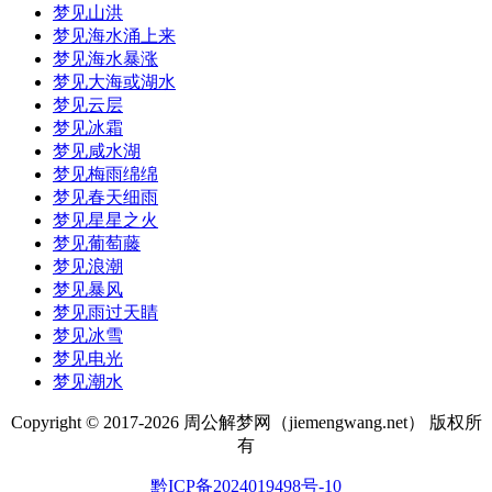
梦见山洪
梦见海水涌上来
梦见海水暴涨
梦见大海或湖水
梦见云层
梦见冰霜
梦见咸水湖
梦见梅雨绵绵
梦见春天细雨
梦见星星之火
梦见葡萄藤
梦见浪潮
梦见暴风
梦见雨过天睛
梦见冰雪
梦见电光
梦见潮水
Copyright © 2017-
2026 周公解梦网（jiemengwang.net） 版权所
有
黔ICP备2024019498号-10