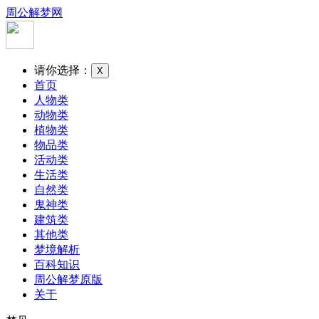
周公解梦网
请你选择：
X
首页
人物类
动物类
植物类
物品类
活动类
生活类
自然类
鬼神类
建筑类
其他类
梦境解析
百科知识
周公解梦原版
关于