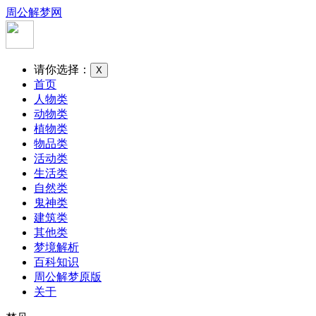
周公解梦网
请你选择：
X
首页
人物类
动物类
植物类
物品类
活动类
生活类
自然类
鬼神类
建筑类
其他类
梦境解析
百科知识
周公解梦原版
关于