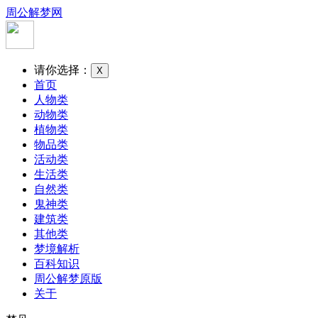
周公解梦网
请你选择：
X
首页
人物类
动物类
植物类
物品类
活动类
生活类
自然类
鬼神类
建筑类
其他类
梦境解析
百科知识
周公解梦原版
关于