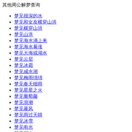
其他周公解梦查询
梦见很深的水
梦见和女友横穿山洪
梦见横穿山洪
梦见山洪
梦见海水涌上来
梦见海水暴涨
梦见大海或湖水
梦见云层
梦见冰霜
梦见咸水湖
梦见梅雨绵绵
梦见春天细雨
梦见星星之火
梦见葡萄藤
梦见浪潮
梦见暴风
梦见雨过天睛
梦见冰雪
梦见电光