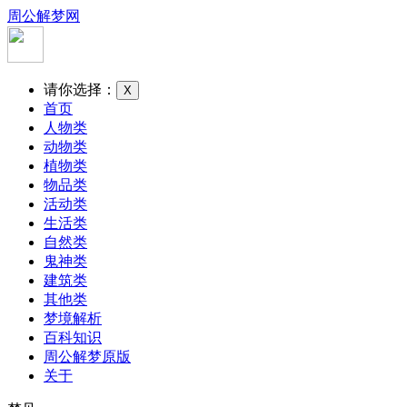
周公解梦网
请你选择：
X
首页
人物类
动物类
植物类
物品类
活动类
生活类
自然类
鬼神类
建筑类
其他类
梦境解析
百科知识
周公解梦原版
关于