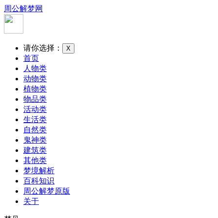
周公解梦网
请你选择：
X
首页
人物类
动物类
植物类
物品类
活动类
生活类
自然类
鬼神类
建筑类
其他类
梦境解析
百科知识
周公解梦原版
关于