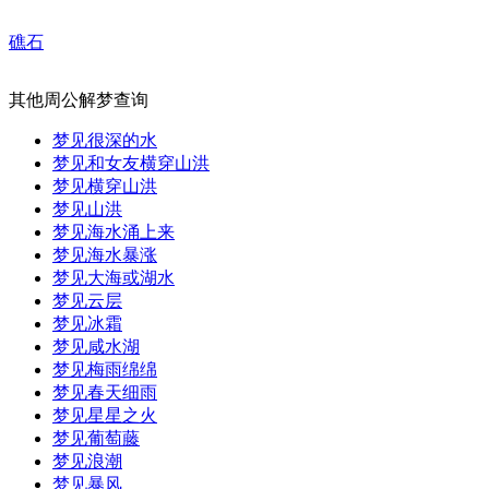
礁石
其他周公解梦查询
梦见很深的水
梦见和女友横穿山洪
梦见横穿山洪
梦见山洪
梦见海水涌上来
梦见海水暴涨
梦见大海或湖水
梦见云层
梦见冰霜
梦见咸水湖
梦见梅雨绵绵
梦见春天细雨
梦见星星之火
梦见葡萄藤
梦见浪潮
梦见暴风