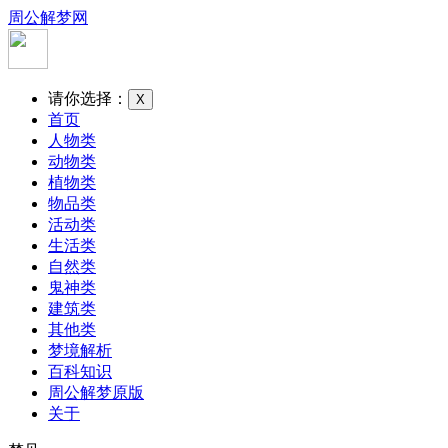
周公解梦网
请你选择：
X
首页
人物类
动物类
植物类
物品类
活动类
生活类
自然类
鬼神类
建筑类
其他类
梦境解析
百科知识
周公解梦原版
关于