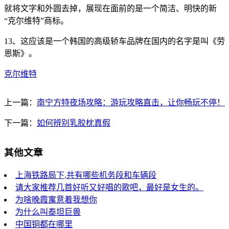
就将文字和外圆去掉，展现在面前的是一个简洁、明快的新
“克尔维特”商标。
13、这应该是一个韩国的高级轿车品牌在国内的名字是叫《劳
恩斯》。
克尔维特
上一篇：
南宁方特夜场攻略：游玩攻略直击，让你畅玩不停！
下一篇：
如何辨别乳胶枕真假
其他文章
上海铁路局下,共有哪些机务段和车辆段
请大家推荐几首好听又好唱的歌吧，最好是女生的。
为啥晚霞寓意着我想你
为什么叫泰坦巨兽
中国铜都在哪里