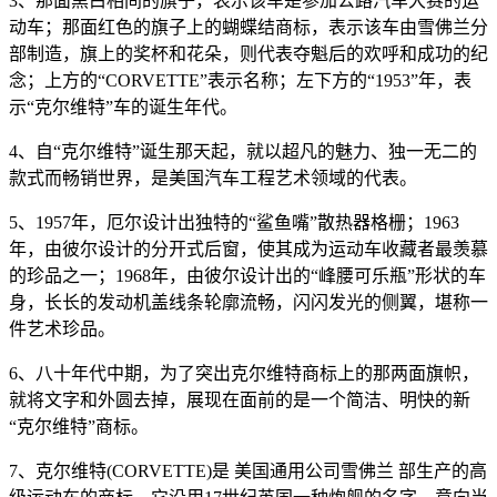
3、那面黑白相间的旗子，表示该车是参加公路汽车大赛的运
动车；那面红色的旗子上的蝴蝶结商标，表示该车由雪佛兰分
部制造，旗上的奖杯和花朵，则代表夺魁后的欢呼和成功的纪
念；上方的“CORVETTE”表示名称；左下方的“1953”年，表
示“克尔维特”车的诞生年代。
4、自“克尔维特”诞生那天起，就以超凡的魅力、独一无二的
款式而畅销世界，是美国汽车工程艺术领域的代表。
5、1957年，厄尔设计出独特的“鲨鱼嘴”散热器格栅；1963
年，由彼尔设计的分开式后窗，使其成为运动车收藏者最羡慕
的珍品之一；1968年，由彼尔设计出的“峰腰可乐瓶”形状的车
身，长长的发动机盖线条轮廓流畅，闪闪发光的侧翼，堪称一
件艺术珍品。
6、八十年代中期，为了突出克尔维特商标上的那两面旗帜，
就将文字和外圆去掉，展现在面前的是一个简洁、明快的新
“克尔维特”商标。
7、克尔维特(CORVETTE)是 美国通用公司雪佛兰 部生产的高