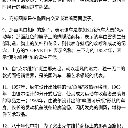
级运动车的商标，它沿用17世纪英国一种炮舰的名字，意向当
时风行的英国跑车挑战。
8、商标图案是在椭圆内交叉嵌套着两面旗子。
9、那面黑白相间的旗子，表示该车是参加公路汽车大赛的运
动车；那面红色的旗子上的蝴蝶结商标，表示该车由雪佛兰分
部制造，旗上的奖杯和花朵，则代表夺魁后的欢呼和成功的纪
念；上方的“CORVETTE”表示名称；左下方的“1953”年，表
示“克尔维特”车的诞生年代。
10、自“克尔维特”诞生那天起，就以超凡的魅力、独一无二的
款式而畅销世界，是美国汽车工程艺术领域的代表。
11、1957年，厄尔设计出独特的“鲨鱼嘴”散热器格栅；1963
年，由彼尔设计的分开式后窗，使其成为运动车收藏者最羡慕
的珍品之一；1968年，由彼尔设计出的“峰腰可乐瓶”形状的车
身，长长的发动机盖线条轮廓流畅，闪闪发光的侧翼，堪称一
件艺术珍品。
12、八十年代中期，为了突出克尔维特商标上的那两面旗帜，