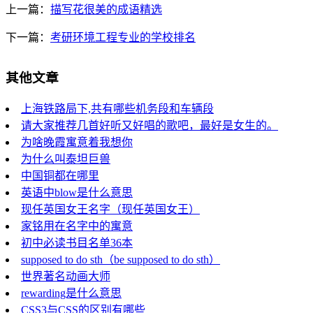
上一篇：
描写花很美的成语精选
下一篇：
考研环境工程专业的学校排名
其他文章
上海铁路局下,共有哪些机务段和车辆段
请大家推荐几首好听又好唱的歌吧，最好是女生的。
为啥晚霞寓意着我想你
为什么叫泰坦巨兽
中国铜都在哪里
英语中blow是什么意思
现任英国女王名字（现任英国女王）
家铭用在名字中的寓意
初中必读书目名单36本
supposed to do sth（be supposed to do sth）
世界著名动画大师
rewarding是什么意思
CSS3与CSS的区别有哪些