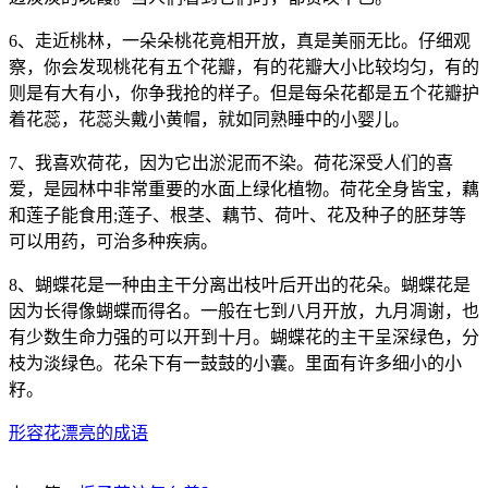
6、走近桃林，一朵朵桃花竟相开放，真是美丽无比。仔细观
察，你会发现桃花有五个花瓣，有的花瓣大小比较均匀，有的
则是有大有小，你争我抢的样子。但是每朵花都是五个花瓣护
着花蕊，花蕊头戴小黄帽，就如同熟睡中的小婴儿。
7、我喜欢荷花，因为它出淤泥而不染。荷花深受人们的喜
爱，是园林中非常重要的水面上绿化植物。荷花全身皆宝，藕
和莲子能食用;莲子、根茎、藕节、荷叶、花及种子的胚芽等
可以用药，可治多种疾病。
8、蝴蝶花是一种由主干分离出枝叶后开出的花朵。蝴蝶花是
因为长得像蝴蝶而得名。一般在七到八月开放，九月凋谢，也
有少数生命力强的可以开到十月。蝴蝶花的主干呈深绿色，分
枝为淡绿色。花朵下有一鼓鼓的小囊。里面有许多细小的小
籽。
形容花漂亮的成语