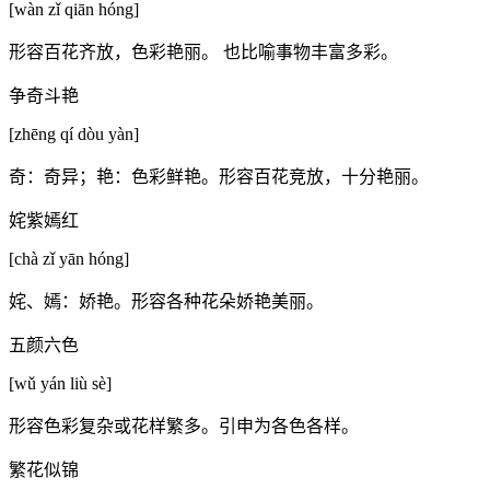
[wàn zǐ qiān hóng]
形容百花齐放，色彩艳丽。 也比喻事物丰富多彩。
争奇斗艳
[zhēng qí dòu yàn]
奇：奇异；艳：色彩鲜艳。形容百花竞放，十分艳丽。
姹紫嫣红
[chà zǐ yān hóng]
姹、嫣：娇艳。形容各种花朵娇艳美丽。
五颜六色
[wǔ yán liù sè]
形容色彩复杂或花样繁多。引申为各色各样。
繁花似锦