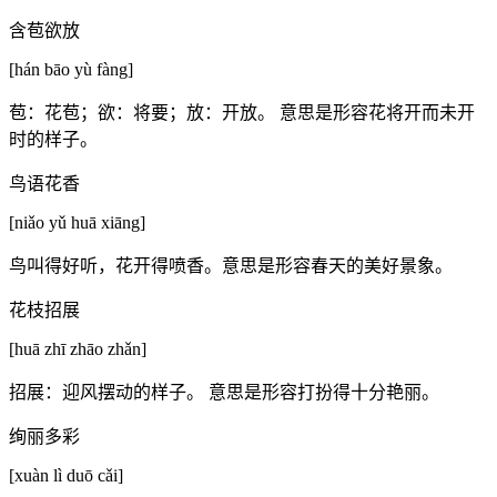
含苞欲放
[hán bāo yù fàng]
苞：花苞；欲：将要；放：开放。 意思是形容花将开而未开
时的样子。
鸟语花香
[niǎo yǔ huā xiāng]
鸟叫得好听，花开得喷香。意思是形容春天的美好景象。
花枝招展
[huā zhī zhāo zhǎn]
招展：迎风摆动的样子。 意思是形容打扮得十分艳丽。
绚丽多彩
[xuàn lì duō cǎi]