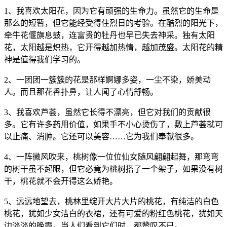
1、我喜欢太阳花，因为它有顽强的生命力。虽然它的生命是
那么的短暂，但它能经受得住烈日的考验。在酷烈的阳光下，
牵牛花偃旗息鼓，连富贵的牡丹也早已失去神采。独有太阳
花，太阳越是炽热，它开得越加热情，越加茂盛。太阳花的精
神是值得我们学习的。
2、一团团一簇簇的花是那样婀娜多姿，一尘不染，娇美动
人。而且那花香扑鼻，让人闻了心情舒畅。
3、我喜欢芦荟，虽然它长得不漂亮，但它对我们的贡献很
多。它有许多药用价值，如果手不小心烫伤了，敷上芦荟就可
以止痛、消肿。它还可以美容……它为我们奉献很多。
4、一阵微风吹来，桃树像一位位仙女随风翩翩起舞，那弯弯
的树干虽不起眼，但它必竟为桃树搭了一个架子，如果没有树
干，桃花就不会开得这么娇艳。
5、远远地望去，桃林里绽开大片大片的桃花，有纯洁的白色
桃花，犹如少女洁白的衣裙，还有可爱的粉红色桃花，犹如天
边淡淡的晚霞。当人们看到它们时，都赞叹不已。