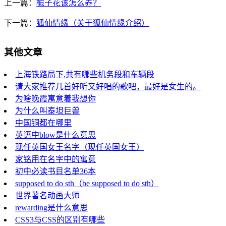
上一篇：
栀子花该怎么养？
下一篇：
狐仙情缘（关于狐仙情缘介绍）
其他文章
上海铁路局下,共有哪些机务段和车辆段
请大家推荐几首好听又好唱的歌吧，最好是女生的。
为啥晚霞寓意着我想你
为什么叫泰坦巨兽
中国铜都在哪里
英语中blow是什么意思
现任英国女王名字（现任英国女王）
家铭用在名字中的寓意
初中必读书目名单36本
supposed to do sth（be supposed to do sth）
世界著名动画大师
rewarding是什么意思
CSS3与CSS的区别有哪些