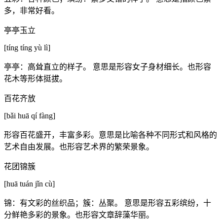
多，非常好看。
亭亭玉立
[tíng tíng yù lì]
亭亭：高耸直立的样子。 意思是形容女子身材细长。也形容
花木等形体挺拔。
百花齐放
[bǎi huā qí fàng]
形容百花盛开，丰富多彩。意思是比喻各种不同形式和风格的
艺术自由发展。也形容艺术界的繁荣景象。
花团锦簇
[huā tuán jǐn cù]
锦：有文彩的丝织品；簇：丛聚。 意思是形容五彩缤纷，十
分鲜艳多彩的景象。也形容文章辞藻华丽。