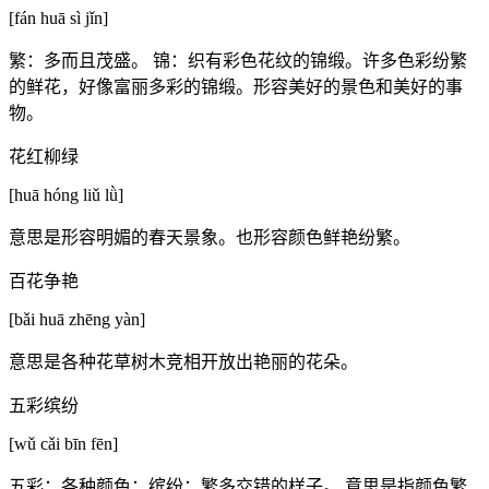
[fán huā sì jǐn]
繁：多而且茂盛。 锦：织有彩色花纹的锦缎。许多色彩纷繁
的鲜花，好像富丽多彩的锦缎。形容美好的景色和美好的事
物。
花红柳绿
[huā hóng liǔ lǜ]
意思是形容明媚的春天景象。也形容颜色鲜艳纷繁。
百花争艳
[bǎi huā zhēng yàn]
意思是各种花草树木竞相开放出艳丽的花朵。
五彩缤纷
[wǔ cǎi bīn fēn]
五彩：各种颜色；缤纷：繁多交错的样子。 意思是指颜色繁