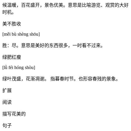
候温暖，百花盛开，景色优美。意思是比喻游览、观赏的大好
时机。
美不胜收
[měi bù shèng shōu]
胜：尽。意思是美好的东西很多，一时看不过来。
绿肥红瘦
[lǜ féi hóng shòu]
绿叶茂盛，花渐凋谢。 指暮春时节。也形容春残的景象。
扩展
阅读
描写花美的
句子