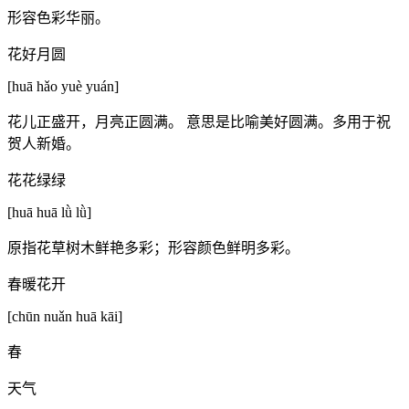
形容色彩华丽。
花好月圆
[huā hǎo yuè yuán]
花儿正盛开，月亮正圆满。 意思是比喻美好圆满。多用于祝
贺人新婚。
花花绿绿
[huā huā lǜ lǜ]
原指花草树木鲜艳多彩；形容颜色鲜明多彩。
春暖花开
[chūn nuǎn huā kāi]
春
天气