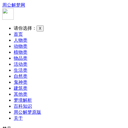
周公解梦网
请你选择：
X
首页
人物类
动物类
植物类
物品类
活动类
生活类
自然类
鬼神类
建筑类
其他类
梦境解析
百科知识
周公解梦原版
关于