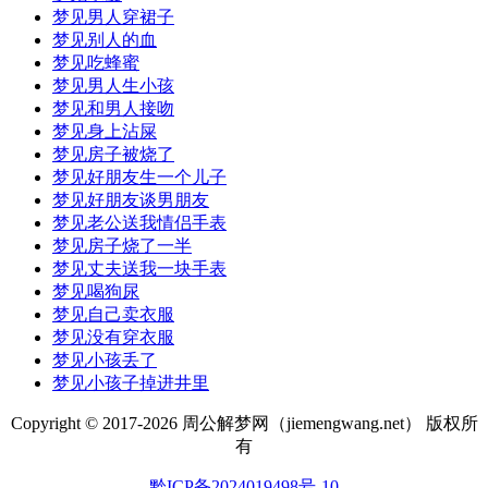
梦见男人穿裙子
梦见别人的血
梦见吃蜂蜜
梦见男人生小孩
梦见和男人接吻
梦见身上沾屎
梦见房子被烧了
梦见好朋友生一个儿子
梦见好朋友谈男朋友
梦见老公送我情侣手表
梦见房子烧了一半
梦见丈夫送我一块手表
梦见喝狗尿
梦见自己卖衣服
梦见没有穿衣服
梦见小孩丢了
梦见小孩子掉进井里
Copyright © 2017-
2026 周公解梦网（jiemengwang.net） 版权所
有
黔ICP备2024019498号-10