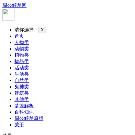
周公解梦网
请你选择：
X
首页
人物类
动物类
植物类
物品类
活动类
生活类
自然类
鬼神类
建筑类
其他类
梦境解析
百科知识
周公解梦原版
关于