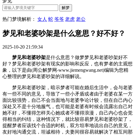
梦见
热门梦境解析：
女人
蛇
爷爷
老虎
老公
梦见和老婆吵架是什么意思？好不好？
2025-10-20 21:59:34
梦见和老婆吵架
是什么意思？做梦梦见和老婆吵架好不
好？梦见和老婆吵架有现实的影响和反应，也有梦者的主观想
象，以下是由(周公解梦网-www.jiemengwang.net)编辑为您精
心整理的梦见和老婆吵架的详细解说。
梦见和老婆吵架，暗示梦者可能在婚后生活中，会与老婆
有一些不同的意见，导致了一些小矛盾或者由于老婆在某一方
面比较强势，自己不会当面地与老婆争论计较，但在自己内心
深处又不是十分地服气，也可能是老婆有时候会流露出自己对
她不好，不懂得怎样关心她或者不懂得浪漫，自己内心也会觉
得相当的纠结，这种情况下，就比较容易梦见和老婆吵架了，
提醒梦者应该找个合适的时机，双方坦率地说出自己的意见，
友好地沟通交流，坦诚相待，夫妻间很容易就解决了相互间那