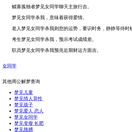
鳏寡孤独者梦见女同学聊天主旅行吉。
梦见女同学杀我，意味着获得爱情。
老人梦见女同学杀我则您的运势，要识时务，静静等待时
考生梦见女同学杀我，预示考试成绩差。
职员梦见女同学杀我预兆近期财运方面吉。
女同学
其他周公解梦查询
梦见儿童
梦见情人异性
梦见孩子
梦见爱人 恋人
梦见女同学
梦见变瘦 长肥
梦见胳膊