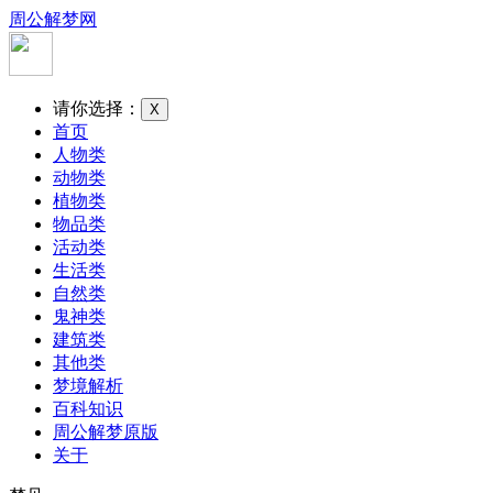
周公解梦网
请你选择：
X
首页
人物类
动物类
植物类
物品类
活动类
生活类
自然类
鬼神类
建筑类
其他类
梦境解析
百科知识
周公解梦原版
关于