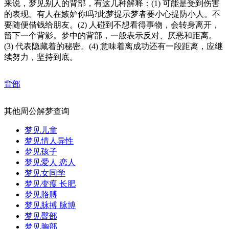
来说，梦见别人的背部，有这几种解释：(1) 可能是受到伤害
的表现。有人在嫉妒你吗?此梦提示梦者要小心提防小人。不
要随便借钱给朋友。(2) 人碰到不想看得事物，会转身离开，
留下一个背影。梦中的背部，一般表示反对、厌恶和距离。
(3) 代表隐藏着的秘密。(4) 意味着离成功还有一段距离，应继
续努力，坚持到底。
背部
其他周公解梦查询
梦见儿童
梦见情人异性
梦见孩子
梦见爱人 恋人
梦见女同学
梦见变瘦 长肥
梦见胳膊
梦见脉搏 脉博
梦见臀部
梦见胸部