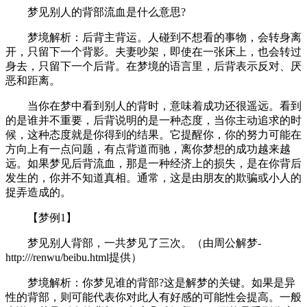
梦见别人的背部流血是什么意思?
梦境解析：后背主背运。人碰到不想看的事物，会转身离
开，只留下一个背影。夫妻吵架，即使在一张床上，也会转过
身去，只留下一个后背。在梦境的语言里，后背表示反对、厌
恶和距离。
当你在梦中看到别人的背时，意味着成功还很遥远。看到
的是谁并不重要，后背说明的是一种态度，当你主动追求的时
候，这种态度就是你得到的结果。它提醒你，你的努力可能在
方向上有一点问题，有点背道而驰，离你梦想的成功越来越
远。如果梦见后背流血，那是一种经济上的损失，是在你背后
发生的，你并不知道真相。通常，这是由朋友的欺骗或小人的
捉弄造成的。
【梦例1】
梦见别人背部，一共梦见了三次。（由周公解梦-
http:///renwu/beibu.html提供）
梦境解析：你梦见谁的背部?这是解梦的关键。如果是异
性的背部，则可能代表你对此人有好感的可能性会提高。一般