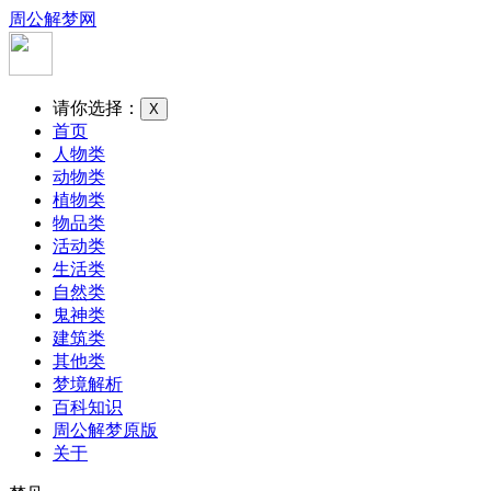
周公解梦网
请你选择：
X
首页
人物类
动物类
植物类
物品类
活动类
生活类
自然类
鬼神类
建筑类
其他类
梦境解析
百科知识
周公解梦原版
关于