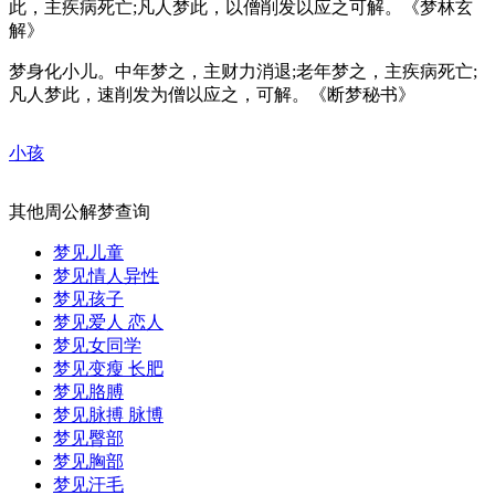
此，主疾病死亡;凡人梦此，以僧削发以应之可解。《梦林玄
解》
梦身化小儿。中年梦之，主财力消退;老年梦之，主疾病死亡;
凡人梦此，速削发为僧以应之，可解。《断梦秘书》
小孩
其他周公解梦查询
梦见儿童
梦见情人异性
梦见孩子
梦见爱人 恋人
梦见女同学
梦见变瘦 长肥
梦见胳膊
梦见脉搏 脉博
梦见臀部
梦见胸部
梦见汗毛