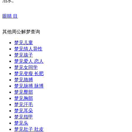
泪水。
眼睛 目
其他周公解梦查询
梦见儿童
梦见情人异性
梦见孩子
梦见爱人 恋人
梦见女同学
梦见变瘦 长肥
梦见胳膊
梦见脉搏 脉博
梦见臀部
梦见胸部
梦见汗毛
梦见耳朵
梦见指甲
梦见头
梦见肚子 肚皮