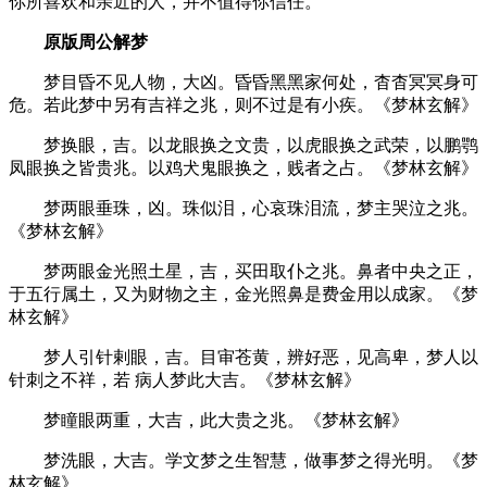
你所喜欢和亲近的人，并不值得你信任。
原版周公解梦
梦目昏不见人物，大凶。昏昏黑黑家何处，杳杳冥冥身可
危。若此梦中另有吉祥之兆，则不过是有小疾。《梦林玄解》
梦换眼，吉。以龙眼换之文贵，以虎眼换之武荣，以鹏鹗
凤眼换之皆贵兆。以鸡犬鬼眼换之，贱者之占。《梦林玄解》
梦两眼垂珠，凶。珠似泪，心哀珠泪流，梦主哭泣之兆。
《梦林玄解》
梦两眼金光照土星，吉，买田取仆之兆。鼻者中央之正，
于五行属土，又为财物之主，金光照鼻是费金用以成家。《梦
林玄解》
梦人引针剌眼，吉。目审苍黄，辨好恶，见高卑，梦人以
针刺之不祥，若 病人梦此大吉。《梦林玄解》
梦瞳眼两重，大吉，此大贵之兆。《梦林玄解》
梦洗眼，大吉。学文梦之生智慧，做事梦之得光明。《梦
林玄解》