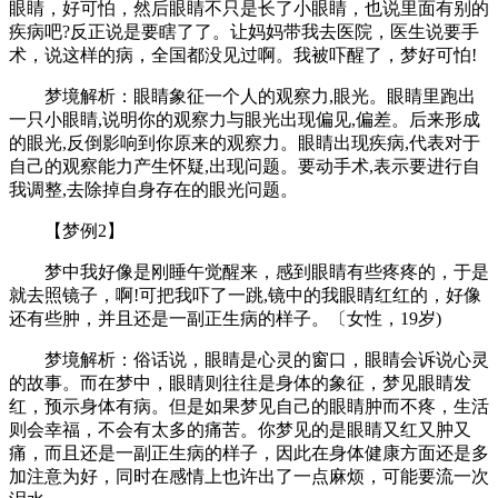
眼睛，好可怕，然后眼睛不只是长了小眼睛，也说里面有别的
疾病吧?反正说是要瞎了了。让妈妈带我去医院，医生说要手
术，说这样的病，全国都没见过啊。我被吓醒了，梦好可怕!
梦境解析：眼睛象征一个人的观察力,眼光。眼睛里跑出
一只小眼睛,说明你的观察力与眼光出现偏见,偏差。后来形成
的眼光,反倒影响到你原来的观察力。眼睛出现疾病,代表对于
自己的观察能力产生怀疑,出现问题。要动手术,表示要进行自
我调整,去除掉自身存在的眼光问题。
【梦例2】
梦中我好像是刚睡午觉醒来，感到眼睛有些疼疼的，于是
就去照镜子，啊!可把我吓了一跳,镜中的我眼睛红红的，好像
还有些肿，并且还是一副正生病的样子。〔女性，19岁)
梦境解析：俗话说，眼睛是心灵的窗口，眼睛会诉说心灵
的故事。而在梦中，眼睛则往往是身体的象征，梦见眼睛发
红，预示身体有病。但是如果梦见自己的眼睛肿而不疼，生活
则会幸福，不会有太多的痛苦。你梦见的是眼睛又红又肿又
痛，而且还是一副正生病的样子，因此在身体健康方面还是多
加注意为好，同时在感情上也许出了一点麻烦，可能要流一次