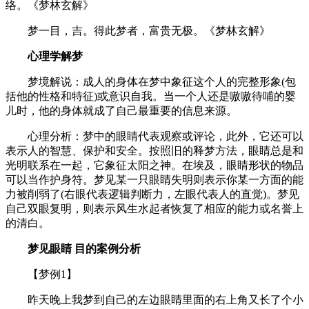
络。《梦林玄解》
梦一目，吉。得此梦者，富贵无极。《梦林玄解》
心理学解梦
梦境解说：成人的身体在梦中象征这个人的完整形象(包
括他的性格和特征)或意识自我。当一个人还是嗷嗷待哺的婴
儿时，他的身体就成了自己最重要的信息来源。
心理分析：梦中的眼睛代表观察或评论，此外，它还可以
表示人的智慧、保护和安全。按照旧的释梦方法，眼睛总是和
光明联系在一起，它象征太阳之神。在埃及，眼睛形状的物品
可以当作护身符。梦见某一只眼睛失明则表示你某一方面的能
力被削弱了(右眼代表逻辑判断力，左眼代表人的直觉)。梦见
自己双眼复明，则表示风生水起者恢复了相应的能力或名誉上
的清白。
梦见眼睛 目的案例分析
【梦例1】
昨天晚上我梦到自己的左边眼睛里面的右上角又长了个小