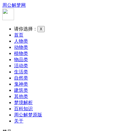
周公解梦网
请你选择：
X
首页
人物类
动物类
植物类
物品类
活动类
生活类
自然类
鬼神类
建筑类
其他类
梦境解析
百科知识
周公解梦原版
关于