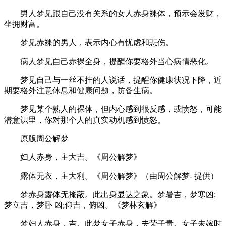
男人梦见跟自己没有关系的女人赤身裸体，预示会发财，
坐拥财富。
梦见赤裸的男人，表示内心有忧虑和悲伤。
病人梦见自己赤裸全身，提醒你要格外当心病情恶化。
梦见自己与一丝不挂的人说话，提醒你健康状况下降，近
期要格外注意休息和健康问题，防备生病。
梦见某个熟人的裸体，但内心感到很反感，或愤怒，可能
潜意识里，你对那个人的真实动机感到愤怒。
原版周公解梦
妇人赤身，主大吉。《周公解梦》
露体无衣，主大利。《周公解梦》（由周公解梦- 提供）
梦赤身露体无掩蔽。此出身显达之象。梦暑吉，梦寒凶;
梦立吉，梦卧 凶;仰吉，俯凶。《梦林玄解》
梦妇人赤身，吉。此梦女子赤身，夫荣子贵。女子未嫁时