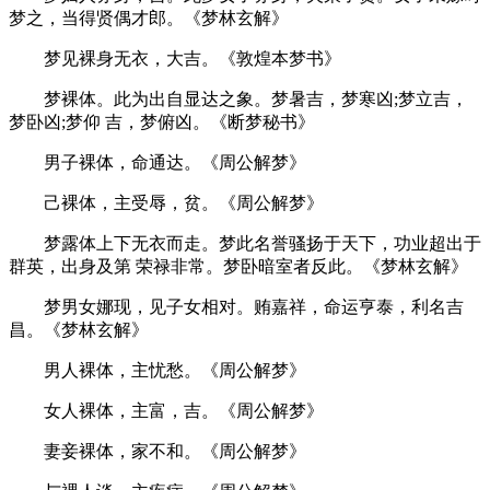
梦之，当得贤偶才郎。《梦林玄解》
梦见裸身无衣，大吉。《敦煌本梦书》
梦裸体。此为出自显达之象。梦暑吉，梦寒凶;梦立吉，
梦卧凶;梦仰 吉，梦俯凶。《断梦秘书》
男子裸体，命通达。《周公解梦》
己裸体，主受辱，贫。《周公解梦》
梦露体上下无衣而走。梦此名誉骚扬于天下，功业超出于
群英，出身及第 荣禄非常。梦卧暗室者反此。《梦林玄解》
梦男女娜现，见子女相对。贿嘉祥，命运亨泰，利名吉
昌。《梦林玄解》
男人裸体，主忧愁。《周公解梦》
女人裸体，主富，吉。《周公解梦》
妻妾裸体，家不和。《周公解梦》