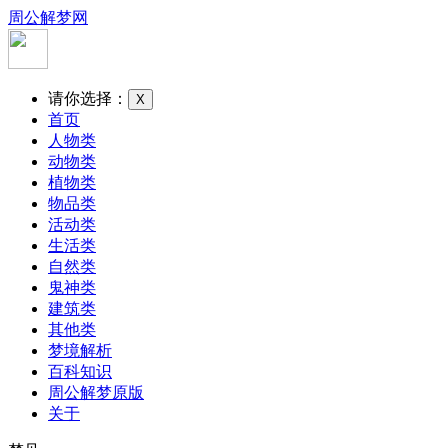
周公解梦网
请你选择：
X
首页
人物类
动物类
植物类
物品类
活动类
生活类
自然类
鬼神类
建筑类
其他类
梦境解析
百科知识
周公解梦原版
关于