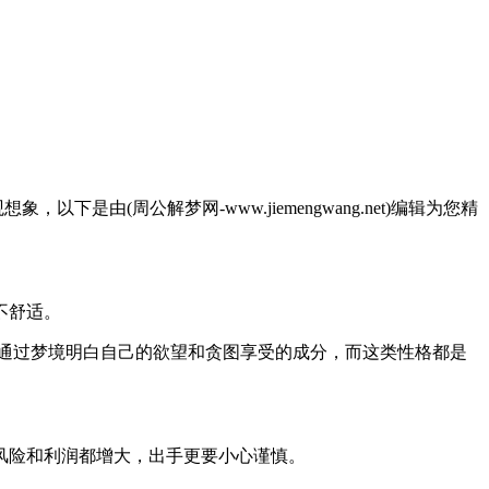
由(周公解梦网-www.jiemengwang.net)编辑为您精
不舒适。
通过梦境明白自己的欲望和贪图享受的成分，而这类性格都是
风险和利润都增大，出手更要小心谨慎。