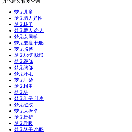
其他周公解梦查询
梦见儿童
梦见情人异性
梦见孩子
梦见爱人 恋人
梦见女同学
梦见变瘦 长肥
梦见胳膊
梦见脉搏 脉博
梦见臀部
梦见胸部
梦见汗毛
梦见耳朵
梦见指甲
梦见头
梦见肚子 肚皮
梦见皱纹
梦见大拇指
梦见骨折
梦见呼吸
梦见肠子 小肠