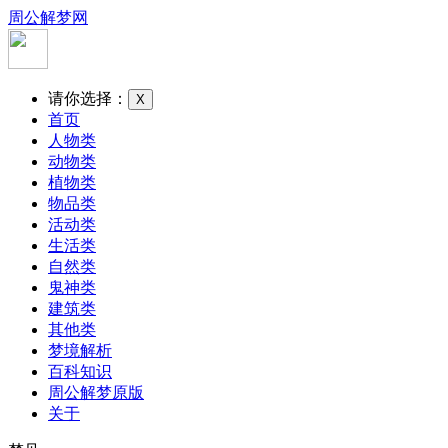
周公解梦网
请你选择：
X
首页
人物类
动物类
植物类
物品类
活动类
生活类
自然类
鬼神类
建筑类
其他类
梦境解析
百科知识
周公解梦原版
关于