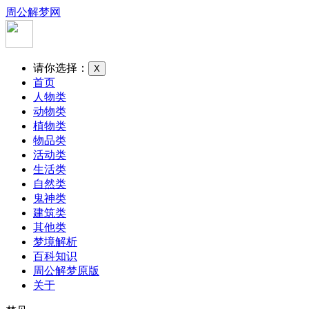
周公解梦网
请你选择：
X
首页
人物类
动物类
植物类
物品类
活动类
生活类
自然类
鬼神类
建筑类
其他类
梦境解析
百科知识
周公解梦原版
关于