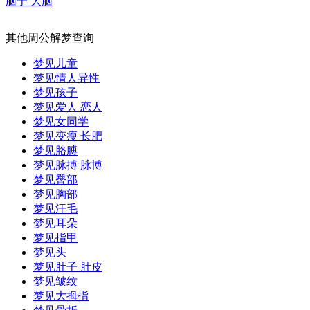
脑子 大脑
其他周公解梦查询
梦见儿童
梦见情人异性
梦见孩子
梦见爱人 恋人
梦见女同学
梦见变瘦 长肥
梦见胳膊
梦见脉搏 脉博
梦见臀部
梦见胸部
梦见汗毛
梦见耳朵
梦见指甲
梦见头
梦见肚子 肚皮
梦见皱纹
梦见大拇指