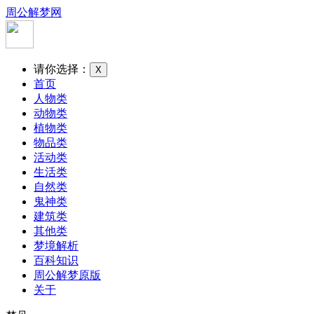
周公解梦网
请你选择：
X
首页
人物类
动物类
植物类
物品类
活动类
生活类
自然类
鬼神类
建筑类
其他类
梦境解析
百科知识
周公解梦原版
关于