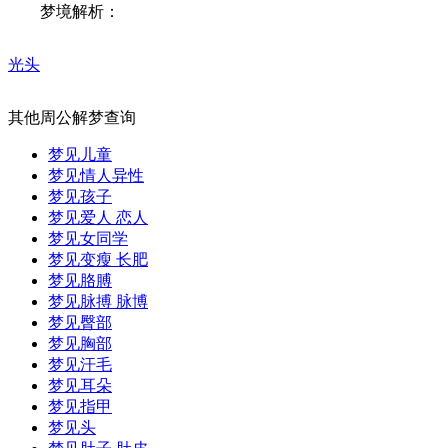
梦境解析：
光头
其他周公解梦查询
梦见儿童
梦见情人异性
梦见孩子
梦见爱人 恋人
梦见女同学
梦见变瘦 长肥
梦见胳膊
梦见脉搏 脉博
梦见臀部
梦见胸部
梦见汗毛
梦见耳朵
梦见指甲
梦见头