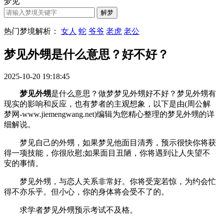
梦见
热门梦境解析：
女人
蛇
爷爷
老虎
老公
梦见外甥是什么意思？好不好？
2025-10-20 19:18:45
梦见外甥
是什么意思？做梦梦见外甥好不好？梦见外甥有
现实的影响和反应，也有梦者的主观想象，以下是由(周公解
梦网-www.jiemengwang.net)编辑为您精心整理的梦见外甥的详
细解说。
梦见自己的外甥，如果梦见他面目清秀，预示很快你将获
得一项技能，你很欣慰;如果面目丑陋，你将遇到让人失望不
安的事情。
梦见外甥，与恋人关系非常好。你将受宠若惊，为约会忙
得不亦乐乎。但小心，你的身体将会受不了的。
求学者梦见外甥预示考试不及格。