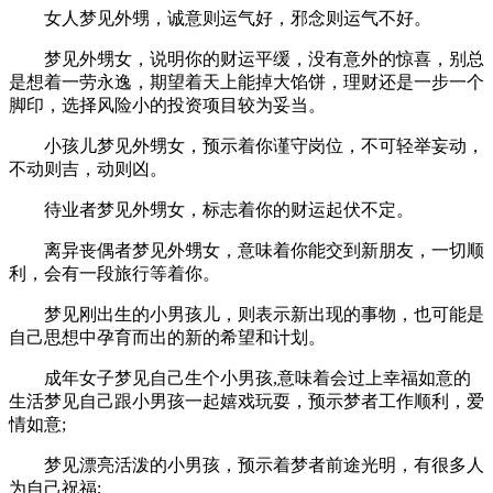
女人梦见外甥，诚意则运气好，邪念则运气不好。
梦见外甥女，说明你的财运平缓，没有意外的惊喜，别总
是想着一劳永逸，期望着天上能掉大馅饼，理财还是一步一个
脚印，选择风险小的投资项目较为妥当。
小孩儿梦见外甥女，预示着你谨守岗位，不可轻举妄动，
不动则吉，动则凶。
待业者梦见外甥女，标志着你的财运起伏不定。
离异丧偶者梦见外甥女，意味着你能交到新朋友，一切顺
利，会有一段旅行等着你。
梦见刚出生的小男孩儿，则表示新出现的事物，也可能是
自己思想中孕育而出的新的希望和计划。
成年女子梦见自己生个小男孩,意味着会过上幸福如意的
生活梦见自己跟小男孩一起嬉戏玩耍，预示梦者工作顺利，爱
情如意;
梦见漂亮活泼的小男孩，预示着梦者前途光明，有很多人
为自己祝福;