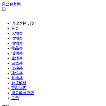
周公解梦网
请你选择：
X
首页
人物类
动物类
植物类
物品类
活动类
生活类
自然类
鬼神类
建筑类
其他类
梦境解析
百科知识
周公解梦原版
关于