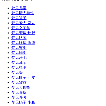
梦见儿童
梦见情人异性
梦见孩子
梦见爱人 恋人
梦见女同学
梦见变瘦 长肥
梦见胳膊
梦见脉搏 脉博
梦见臀部
梦见胸部
梦见汗毛
梦见耳朵
梦见指甲
梦见头
梦见肚子 肚皮
梦见皱纹
梦见大拇指
梦见骨折
梦见呼吸
梦见肠子 小肠