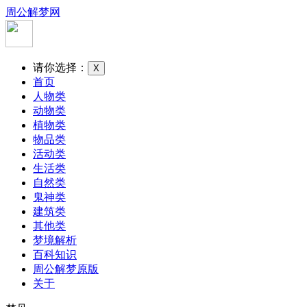
周公解梦网
请你选择：
X
首页
人物类
动物类
植物类
物品类
活动类
生活类
自然类
鬼神类
建筑类
其他类
梦境解析
百科知识
周公解梦原版
关于