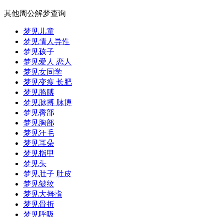
其他周公解梦查询
梦见儿童
梦见情人异性
梦见孩子
梦见爱人 恋人
梦见女同学
梦见变瘦 长肥
梦见胳膊
梦见脉搏 脉博
梦见臀部
梦见胸部
梦见汗毛
梦见耳朵
梦见指甲
梦见头
梦见肚子 肚皮
梦见皱纹
梦见大拇指
梦见骨折
梦见呼吸