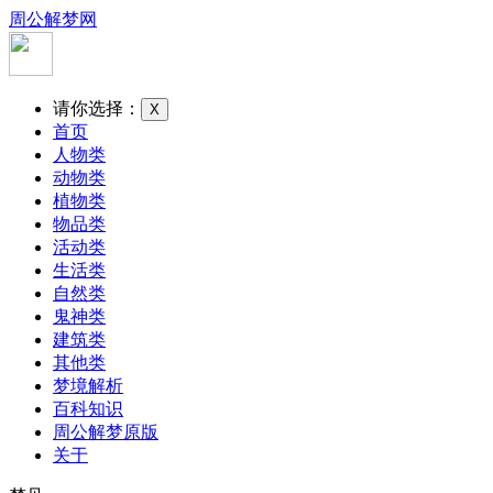
周公解梦网
请你选择：
X
首页
人物类
动物类
植物类
物品类
活动类
生活类
自然类
鬼神类
建筑类
其他类
梦境解析
百科知识
周公解梦原版
关于