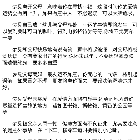
梦见离开父母，意味着你在寻找幸福，这段时间你的爱情
运势会有所上升。如果有意中人，不必迟疑，可以大胆追求。
梦见自己成了幼儿与父母相处，幸运的事情即将发生。可
以尝到美昧可口的咖啡、得到电影招待券等等;你将不觉莞尔
一笑。
梦见和父母快乐地有说有笑，家中将起波澜。对父母将感
觉厌烦，会有离家出走的行为;你还未成年，不要因轻率急躁
而遗恨终身，要多多自重。
梦见父母离婚，朋友运不如意。你无心的一句话，将引起
误解。如果置之不理，朋友将离你而去，要设法解释清楚才
好。
梦见受母亲疼爱，在爱情方面将有乐事;约会的地方最好
尽量选择幽静的地方，诸如图书馆、博物馆、黄昏的公园等
等。
梦见被父亲大骂一顿，健康方面有不良征兆。尤其要注意
的是意外事故，在上下车、横穿车道时要特别小心哪。