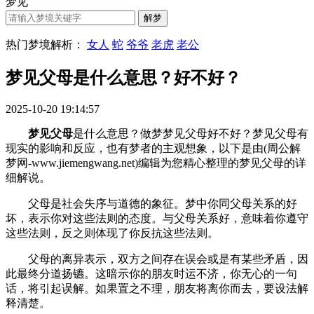
梦见
热门梦境解析：
女人
蛇
爷爷
老虎
老公
梦见父母是什么意思？好不好？
2025-10-20 19:14:57
梦见父母
是什么意思？做梦梦见父母好不好？梦见父母有
现实的影响和反应，也有梦者的主观想象，以下是由(周公解
梦网-www.jiemengwang.net)编辑为您精心整理的梦见父母的详
细解说。
父母是社会失序与道德的象征。梦中你同父母关系的好
坏，表示你对这些法则的态度。与父母关系好，意味着你遵守
这些法则，反之则体现了你反抗这些法则。
父母的离异表示，双方之间存在误会或是有某些矛盾，因
此最终分道扬镳。这暗示你的朋友时运不济，你无心的一句
话，将引起误解。如果置之不理，朋友将离你而去，要设法解
释清楚。