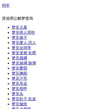
同学
其他周公解梦查询
梦见儿童
梦见情人异性
梦见孩子
梦见爱人 恋人
梦见女同学
梦见变瘦 长肥
梦见胳膊
梦见脉搏 脉博
梦见臀部
梦见胸部
梦见汗毛
梦见耳朵
梦见指甲
梦见头
梦见肚子 肚皮
梦见皱纹