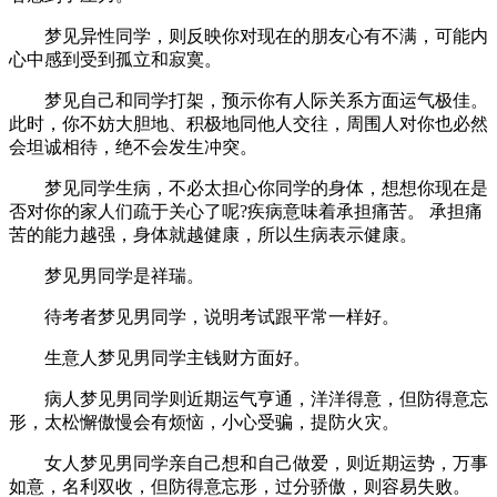
梦见异性同学，则反映你对现在的朋友心有不满，可能内
心中感到受到孤立和寂寞。
梦见自己和同学打架，预示你有人际关系方面运气极佳。
此时，你不妨大胆地、积极地同他人交往，周围人对你也必然
会坦诚相待，绝不会发生冲突。
梦见同学生病，不必太担心你同学的身体，想想你现在是
否对你的家人们疏于关心了呢?疾病意味着承担痛苦。 承担痛
苦的能力越强，身体就越健康，所以生病表示健康。
梦见男同学是祥瑞。
待考者梦见男同学，说明考试跟平常一样好。
生意人梦见男同学主钱财方面好。
病人梦见男同学则近期运气亨通，洋洋得意，但防得意忘
形，太松懈傲慢会有烦恼，小心受骗，提防火灾。
女人梦见男同学亲自己想和自己做爱，则近期运势，万事
如意，名利双收，但防得意忘形，过分骄傲，则容易失败。