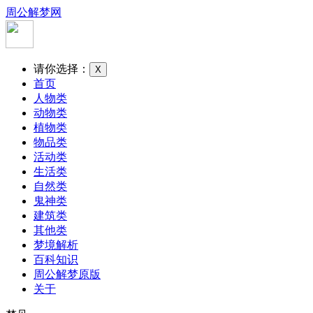
周公解梦网
请你选择：
X
首页
人物类
动物类
植物类
物品类
活动类
生活类
自然类
鬼神类
建筑类
其他类
梦境解析
百科知识
周公解梦原版
关于