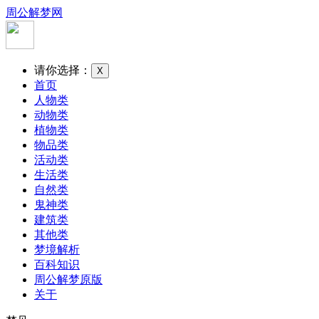
周公解梦网
请你选择：
X
首页
人物类
动物类
植物类
物品类
活动类
生活类
自然类
鬼神类
建筑类
其他类
梦境解析
百科知识
周公解梦原版
关于