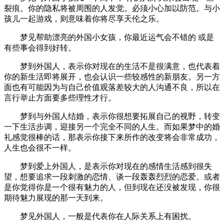
裂痕。你的隐私将被周围的人发觉。必须小心加以防范。与小
孩儿一起游戏，则意味着你将尽享天伦之乐。
梦见帮助漂亮的外国小女孩，你最近运气会不错的 或是
有些事会得到好转。
梦到外国人，表示你对现在的生活不是很满意，也代表着
你的新生活即将展开，也会认识一些较感性的新朋友。另一方
面也有可能因为与自己价值观落差较大的人沟通不良，所以在
言行举止方面要多些理性才行。
梦到与外国人结婚，表示你很想要拓展自己的视野，转变
一下生活步调，迎接另一个完全不同的人生。而如果梦中的婚
礼感觉很棒的话，那表示你接下来所作的改变将会非常成功，
人生也会很不一样。
梦到爱上外国人，是表示你对现在的感情生活感到很失
望，想要追求一段刺激的恋情、谈一段轰轰烈烈的恋爱。或者
是你觉得你是一个很有魅力的人，但到现在还没被发现，你很
期待魅力展现的那一天到来。
梦见外国人，一般是代表你在人际关系上有困扰。