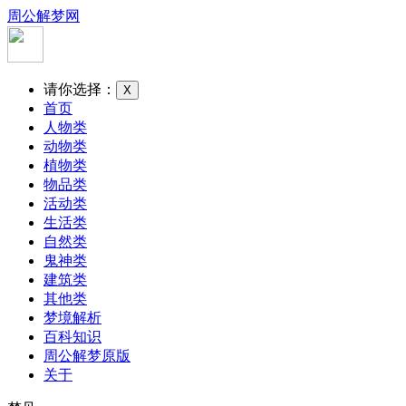
周公解梦网
请你选择：
X
首页
人物类
动物类
植物类
物品类
活动类
生活类
自然类
鬼神类
建筑类
其他类
梦境解析
百科知识
周公解梦原版
关于