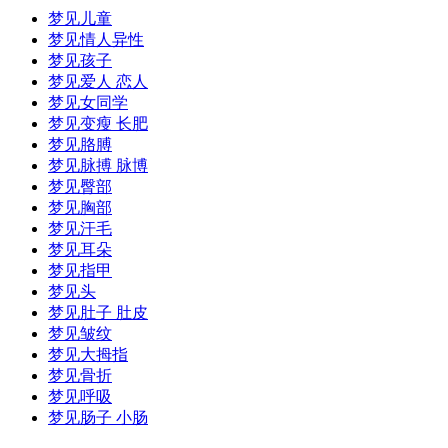
梦见儿童
梦见情人异性
梦见孩子
梦见爱人 恋人
梦见女同学
梦见变瘦 长肥
梦见胳膊
梦见脉搏 脉博
梦见臀部
梦见胸部
梦见汗毛
梦见耳朵
梦见指甲
梦见头
梦见肚子 肚皮
梦见皱纹
梦见大拇指
梦见骨折
梦见呼吸
梦见肠子 小肠