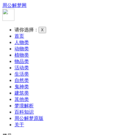
周公解梦网
请你选择：
X
首页
人物类
动物类
植物类
物品类
活动类
生活类
自然类
鬼神类
建筑类
其他类
梦境解析
百科知识
周公解梦原版
关于